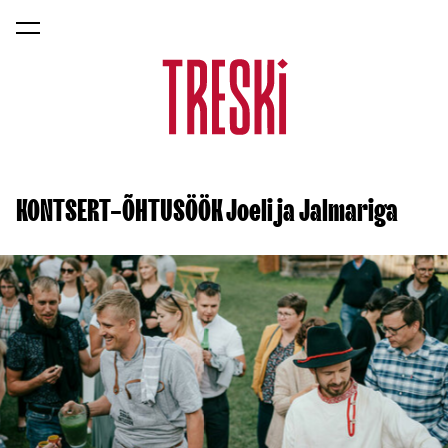
lisati ostukorvi.
Vaata ostukorvi
KONTSERT-ÕHTUSÖÖK Joeli ja Jalmariga