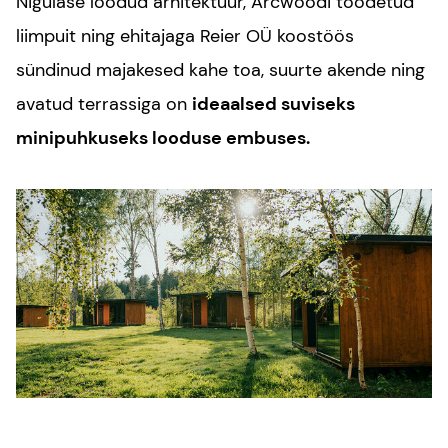
Nigulase loodud arhitektuur, Arcwoodi toodetud
liimpuit ning ehitajaga Reier OÜ koostöös
sündinud majakesed kahe toa, suurte akende ning
avatud terrassiga on
ideaalsed suviseks
minipuhkuseks looduse embuses.