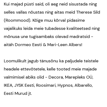
Kui majad püsti said, oli aeg neid sisustada ning
selles vallas nõustas ning aitas meid
Therese Sild
(Roommood). Kõige muu kõrval pidasime
vajalikuks leida meie tubadesse kvaliteetsed ning
mõnusa une tugisambaks olevad madratsid -
aitäh
Dormeo Eesti
&
Mari-Leen Albers
!
Loomulikult jagub tänusõnu ka paljudele teistele
headele ettevõtetele, kelle tooted meie majade
valmimisel abiks olid - Decora,
Marepleks OÜ
,
IKEA
,
JYSK Eesti
, Roosimari, Hypnos, Albarello,
Eesti Murud jt.