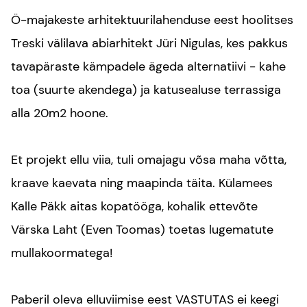
Ö-majakeste arhitektuurilahenduse eest hoolitses
Treski välilava abiarhitekt
Jüri Nigulas
, kes pakkus
tavapäraste kämpadele ägeda alternatiivi - kahe
toa (suurte akendega) ja katusealuse terrassiga
alla 20m2 hoone.
Et projekt ellu viia, tuli omajagu võsa maha võtta,
kraave kaevata ning maapinda täita. Külamees
Kalle Päkk
aitas kopatööga, kohalik ettevõte
Värska Laht (
Even Toomas
) toetas lugematute
mullakoormatega!
Paberil oleva elluviimise eest VASTUTAS ei keegi