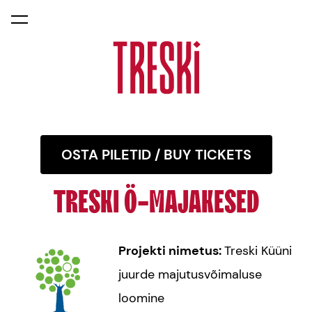
lisati ostukorvi.
Vaata ostukorvi
OSTA PILETID / BUY TICKETS
TRESKI Ö-MAJAKESED
Projekti nimetus:
Treski Küüni
juurde majutusvõimaluse
loomine