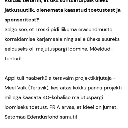
Kuidas teha nii, et üks kontserdipaik oleks
jätkusuutlik, olenemata kaasatud toetustest ja
sponsoritest?
Selge see, et Treski pidi liikuma erasündmuste
korraldamise karjamaale ning selle üheks suureks
eelduseks oli majutuspargi loomine. Mõeldud-
tehtud!
Appi tuli naaberküla teravaim projektikirjutaja -
Meel Valk
(
Teravik
), kes aitas kokku panna projekti,
millega kaasata 40-kohalise majutuspargi
loomiseks toetust. PRIA arvas, et ideel on jumet,
Setomaa Edendüsfond samuti!