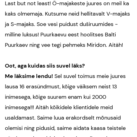
Last but not least! Ö-majakeste juures on meil ka
kaks olmemaja. Kutsume neid hellitavalt V-majaks
ja S-majaks. Soe vesi puidust duširuumides -
milline luksus! Puurkaevu eest hoolitses Balti
Puurkaev ning vee tegi pehmeks
Miridon
. Aitäh!
Oot, aga kuidas siis suvel läks?
Me läksime lendu!
Sel suvel toimus meie juures
lausa 16 erasündmust, kõige väiksem neist 13
inimesega, kõige suurem enam kui 2000
inimesega!!! Aitäh kõikidele klientidele meid
usaldamast
. Saime luua erakordselt mõnusaid
olemisi ning pidusid, saime aidata kaasa teistele