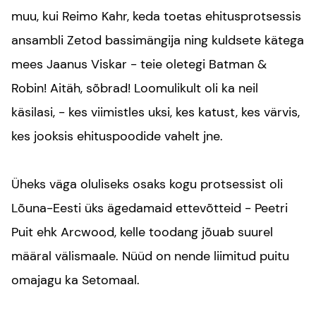
muu, kui
Reimo Kahr
, keda toetas ehitusprotsessis
ansambli
Zetod
bassimängija ning kuldsete kätega
mees
Jaanus Viskar
- teie oletegi Batman &
Robin! Aitäh, sõbrad! Loomulikult oli ka neil
käsilasi, - kes viimistles uksi, kes katust, kes värvis,
kes jooksis ehituspoodide vahelt jne.
Üheks väga oluliseks osaks kogu protsessist oli
Lõuna-Eesti üks ägedamaid ettevõtteid - Peetri
Puit ehk
Arcwood
, kelle toodang jõuab suurel
määral välismaale. Nüüd on nende liimitud puitu
omajagu ka Setomaal.