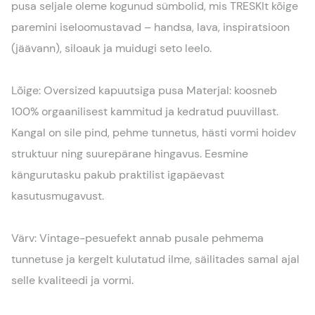
pusa seljale oleme kogunud sümbolid, mis TRESKIt kõige
paremini iseloomustavad – handsa, lava, inspiratsioon
(jäävann), siloauk ja muidugi seto leelo.
Lõige: Oversized kapuutsiga pusa Materjal: koosneb
100% orgaanilisest kammitud ja kedratud puuvillast.
Kangal on sile pind, pehme tunnetus, hästi vormi hoidev
struktuur ning suurepärane hingavus. Eesmine
kängurutasku pakub praktilist igapäevast
kasutusmugavust.
Värv: Vintage-pesuefekt annab pusale pehmema
tunnetuse ja kergelt kulutatud ilme, säilitades samal ajal
selle kvaliteedi ja vormi.