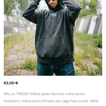
62,00 €
Mis on TRESKI? Mõne jaoks festival, mõne jaoks
kodukant, mõne jaoks lihtsalt üks väga hea tunne. Selle