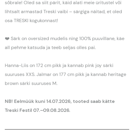
sõbrale! Oled sa siit pärit, käid alati meie üritustel või
lihtsalt armastad Treski vaibi – särgiga näitad, et oled
osa TRESKI kogukonnast!
❤️ Särk on oversized mudelis ning 100% puuvillane, käe
all pehme katsuda ja teeb seljas olles pai.
Hanna-Liis on 172 cm pikk ja kannab pink joy särki
suuruses XXS. Jalmar on 177 cm pikk ja kannab heritage
brown särki suuruses M.
NB! Eelmüük kuni 14.07.2026, tooted saab kätte
Treski Festil 07.–09.08.2026.