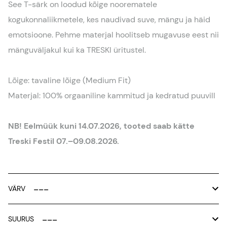
See T-särk on loodud kõige noorematele
kogukonnaliikmetele, kes naudivad suve, mängu ja häid
emotsioone. Pehme materjal hoolitseb mugavuse eest nii
mänguväljakul kui ka TRESKI üritustel.
Lõige: tavaline lõige (Medium Fit)
Materjal: 100% orgaaniline kammitud ja kedratud puuvill
NB! Eelmüük kuni 14.07.2026, tooted saab kätte
Treski Festil 07.–09.08.2026.
VÄRV
SUURUS