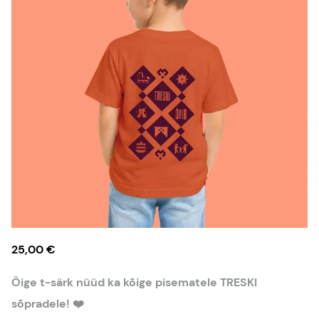
25,00 €
Õige t-särk nüüd ka kõige pisematele TRESKI
sõpradele! ❤️