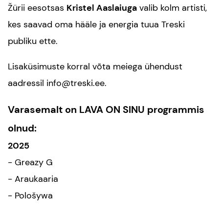
Žürii eesotsas
Kristel Aaslaiuga
valib kolm artisti,
kes saavad oma hääle ja energia tuua Treski
publiku ette.
Lisaküsimuste korral võta meiega ühendust
aadressil info@treski.ee.
Varasemalt on LAVA ON SINU programmis
olnud:
2025
- Greazy G
- Araukaaria
- Pološywa