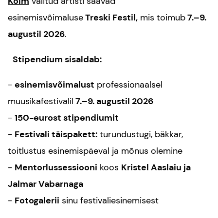
Kolm
valitud artisti saavad
esinemisvõimaluse
Treski Festil,
mis toimub
7.–9.
augustil 2026
.
Stipendium sisaldab:
-
esinemisvõimalust
professionaalsel
muusikafestivalil
7.–9. augustil 2026
-
150-eurost stipendiumit
-
Festivali täispakett:
turundustugi, bäkkar,
toitlustus esinemispäeval ja mõnus olemine
-
Mentorlussessiooni
koos
Kristel Aaslaiu ja
Jalmar Vabarnaga
-
Fotogalerii
sinu festivaliesinemisest