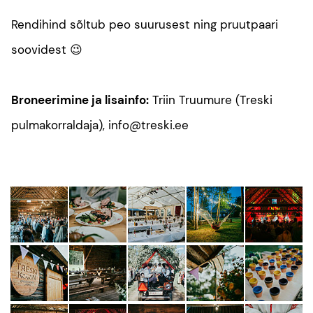
Rendihind sõltub peo suurusest ning pruutpaari
soovidest 😉
Broneerimine ja lisainfo:
Triin Truumure (Treski
pulmakorraldaja), info@treski.ee
......