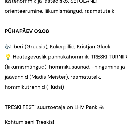
lastehommik ja lastedisko, SETOLAND,
orienteerumine, liikumismängud, raamatutelk
PÜHAPÄEV 09.08
Iberi (Gruusia), Kukerpillid, Kristjan Glück
Heategevuslik pannukahommik, TRESKI TURNIIR
(liikumismängud), hommikusaunad, -hingamine ja
jäävannid (Madis Meister), raamatutelk,
hommikutrennid (Hüdsi)
TRESKI FESTi suurtoetaja on LHV Pank 🙏
Kohtumiseni Treskis!