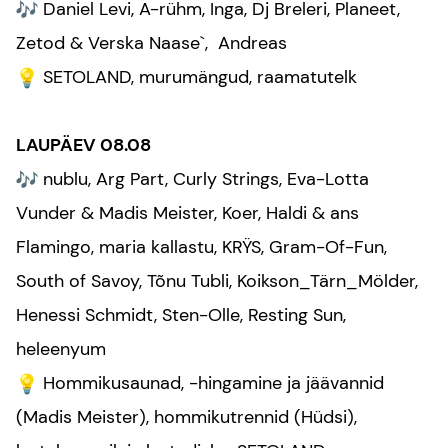
Daniel Levi, A-rühm, Inga, Dj Breleri, Planeet,
Zetod & Verska Naase`, Andreas
SETOLAND, murumängud, raamatutelk
LAUPÄEV 08.08
nublu, Arg Part, Curly Strings, Eva-Lotta
Vunder & Madis Meister, Koer, Haldi & ans
Flamingo, maria kallastu, KRŸS, Gram-Of-Fun,
South of Savoy, Tõnu Tubli, Koikson_Tärn_Mölder,
Henessi Schmidt, Sten-Olle, Resting Sun,
heleenyum
Hommikusaunad, -hingamine ja jäävannid
(Madis Meister), hommikutrennid (Hüdsi),